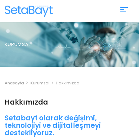
KURUMSAL
Anasayfa
Kurumsal
Hakkımızda
Hakkımızda
Setabayt olarak değişimi​,
teknolojiyi ve dijitalleşmeyi
destekliyoruz.